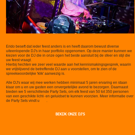
Omdat ieder feest anders is
Erido beseft dat ieder feest anders is en heeft daarom bewust diverse
uiteenlopende DJ's in haar portfolio opgenomen.
Op deze manier kunnen we
kiezen voor de DJ die in onze ogen het beste
aansluit bij de sfeer en stijl die
uw feest vraagt.
​Hierbij hechten we zeer veel waarde aan het kennismakingsgesprek, waarin
we vrijblijvend​ de betreffende DJ aan u voorstellen, om te zien of de
spreekwoordelijke 'klik' aanwezig is.
​Alle DJ's waar wij mee werken hebben minimaal 5 jaren ervaring en staan
klaar om u en uw gasten een onvergetelijke avond te bezorgen. Daarnaast
bieden we 5 verschillende Party Sets, om elk feest van 50 tot 350 personen
van een geschikte licht- en geluidset te kunnen voorzien.
Meer informatie over
de Party Sets vindt u
hier
.
BEKIJK ONZE DJ'S