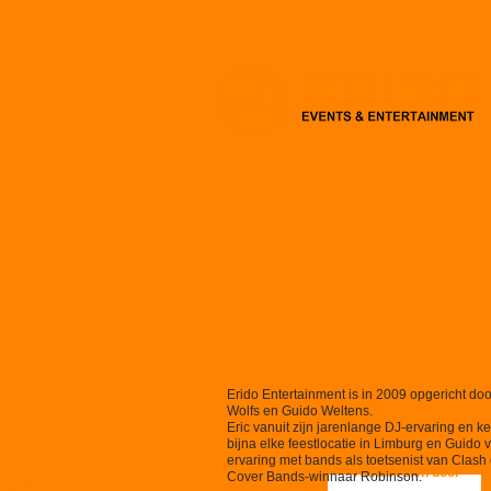
HOME
FEESTEN
EVENTS
WELKOM BIJ ERIDO!
jfsfeest Coverband
t Coverband
t Coverband
Erido Entertainment is in 2009 opgericht doo
t Coverband
Wolfs en Guido Weltens.
t Coverband
Eric vanuit zijn jarenlange DJ-ervaring en k
t Coverband
bijna elke feestlocatie in Limburg en Guido v
t Coverband
ervaring met bands als toetsenist van Clash 
t Coverband
Aanbevolen door
ten,
Cover Bands-winnaar Robinson.
t Coverband