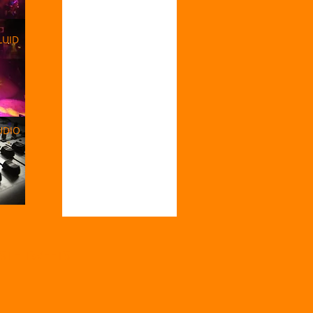
LUID
UDIO
STE TWEETS