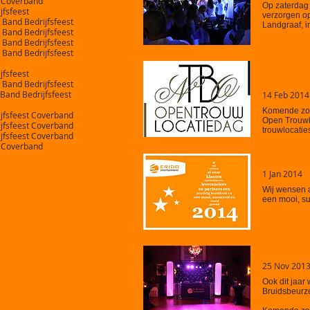
t Coverband
Op zaterdag 
jfsfeest
verzorgen op
 Band Bedrijfsfeest
Landgraaf, in
 Band Bedrijfsfeest
 Band Bedrijfsfeest
 Band Bedrijfsfeest
ZONDAG 1
jfsfeest
KASTEEL..
 Band Bedrijfsfeest
 Band Bedrijfsfeest
14 Feb 2014
Komende zond
ijfsfeest Coverband
Open Trouwl
ijfsfeest Coverband
trouwlocaties
ijfsfeest Coverband
t Coverband
ERIDO WE
1 Jan 2014
Wij wensen a
een mooi, s
ZONDAG 1
25 Nov 201
Ook dit jaar
Bruidsbeurze