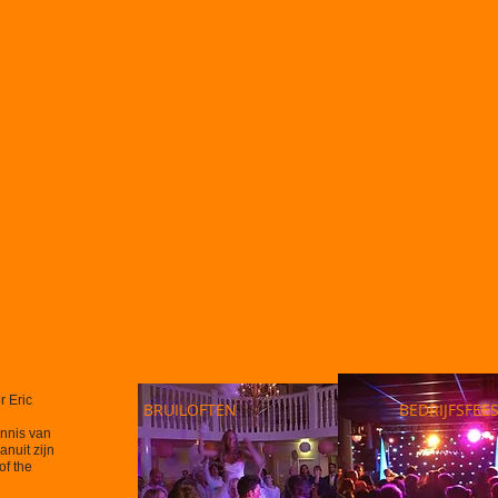
ENTERTAINMENT
LICHT EN GELUID
STUDIO
FOTO
WAT DOEN WIJ?
r Eric
BRUILOFTEN
BEDRIJFSFEE
ennis van
anuit zijn
of the