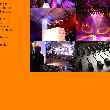
ing is
n Limburg
et woord.
DJ'S EN BANDS
LICHT EN GE
id voor
ls
 beurzen.
ten, zoals
 bands.
p via
EVENEMENTEN
ST
-
LAAT
de White Party in Landgraaf!