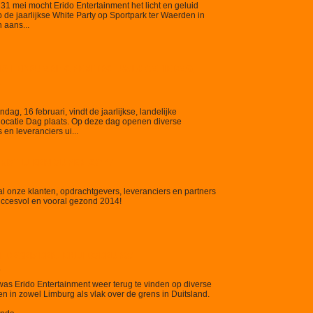
31 mei mocht Erido Entertainment het licht en geluid
 de jaarlijkse White Party op Sportpark ter Waerden in
 aans...
6 FEBRUARI: OPEN TROUWLOCATIEDAG,
.
ag, 16 februari, vindt de jaarlijkse, landelijke
ocatie Dag plaats. Op deze dag openen diverse
 en leveranciers ui...
NST U EEN SUPER 2014!
l onze klanten, opdrachtgevers, leveranciers en partners
uccesvol en vooral gezond 2014!
 DECEMBER: BRUIDSBEURS!
3
 was Erido Entertainment weer terug te vinden op diverse
n in zowel Limburg als vlak over de grens in Duitsland.