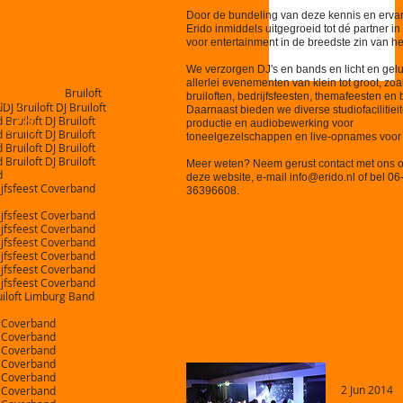
t Coverband
Door de bundeling van deze kennis en ervar
t Coverband
Erido inmiddels uitgegroeid tot dé partner i
t Coverband
,
voor entertainment in de breedste zin van h
t Coverband
t Coverband
We verzorgen DJ's en bands en licht en gelu
t Coverband
allerlei evenementen van klein tot groot, zoa
n,
Bruiloft
t CoverbandDJ
bruiloften, bedrijfsfeesten, themafeesten en
J Bruiloft DJ Bruiloft
Daarnaast bieden we diverse studiofacilitiei
uid,
ruiloft DJ Bruiloft
productie en audiobewerking voor
ruiloft DJ Bruiloft
toneelgezelschappen en live-opnames voor
ruiloft DJ Bruiloft
ruiloft DJ Bruiloft
​Meer weten? Neem gerust contact met ons o
d
deze website, e-mail
info@erido.nl
of bel 06
ijfsfeest Coverband
36396608.
ijfsfeest Coverband
ijfsfeest Coverband
ijfsfeest Coverband
ijfsfeest Coverband
ijfsfeest Coverband​
ijfsfeest Coverband
uiloft Limburg Band
t Coverband
NIEUWS
t Coverband
t Coverband
t Coverband
Spetteren
t Coverband
2 Jun 2014
t Coverband