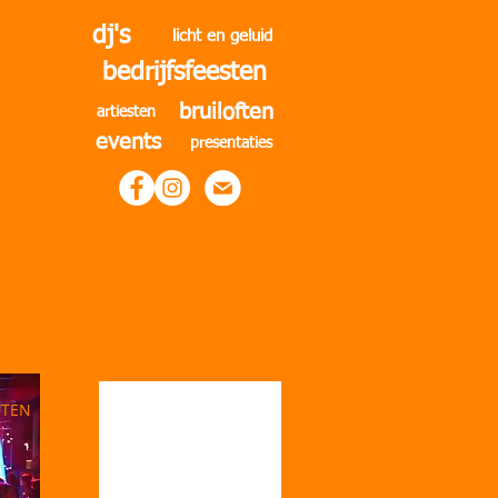
dj's
licht en geluid
bedrijfsfeesten
​​​​​​​​​​​bruiloften
artiesten
​​e​​​vents
presentaties
'S
REFERENTIES
CONTACT
QUOTES
STEN